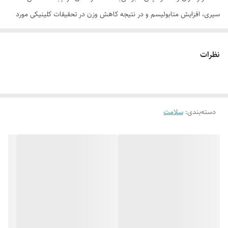
سیری، افزایش متابولیسم و در نتیجه کاهش وزن در تحقیقات کلینیکی مورد
تایید قرار گرفته است. لازم به ذکر است موارد ارائه شده از آنجایی که محصول
مذکور دارای پروانه غذایی است به هیچ عنوان جنبه ادعای درمانی نداشته و
نظرات
نباید جایگزین دارو گردد.
موارد استفاده
• کاهش میل به قند و شیرینی‌جات • کاهش گرسنگی بین وعده‌های غذایی •
دسته‌بندی
:
سلامت
افزایش حس سلامت و کاهش پرخوری حاصل از استرس
روش مصرف
روزانه 1 الی 2 ساشه را در آب یا آبمیوه مخلوط کرده و میل کنید. (در دوران
بارداری، شیردهی ، همراه با داروهای ضدافسردگی و برای سنین زیر 4 سال
مصرف نشود)