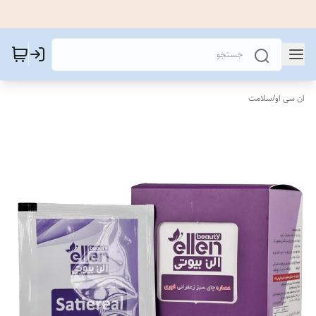
ان سی او
/
سلامت