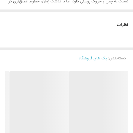
نسبت به چین و چروک پوستی دارد، اما با گذشت زمان، خطوط عمیق‌تری در
مقایسه با سایر تیپ‌های پوستی در آن ایجاد می‌شود. برهمین اساس، اگر دارای
پوستی چرب بوده و دوست ندارید تا با ظاهر شدن خطوط ریز ودرشت و چین و
نظرات
چروک بر روی صورت، زیبایی و شادابی پوستتان کاهش پیدا کند، استفاده از
پک جوانساز پوست چرب را به شما پیشنهاد می‌کنیم. پک جوانساز پوست چرب
به خوبی موجب رفع انواع چین و چروک جزئی و عمیق پوست شده و علاوه بر
دسته‌بندی
:
پک های فروشگاه
تقویت و آبرسانی، زیبایی دوچندانی به پوست شما بخشیده و محافظت همه‌
جانبه‌ای را در تمام طول روز از آن به عمل می‌آورد.
موارد استفاده
• رفع چین و چروک و لیفت پوستی • ترمیم کننده و جوانساز پوست • روشن
کننده پوست • رفع چروک و سیاهی دور چشم • آبرسانی عمیق • کاهش تولید
چربی پوست • بستن منافذ باز پوست • محافظت از پوست در برابر تشعشات
UVA و UVB • تنظیم PH طبیعی پوست • پاکسازی عمیق و موثر پوست چرب
روش مصرف