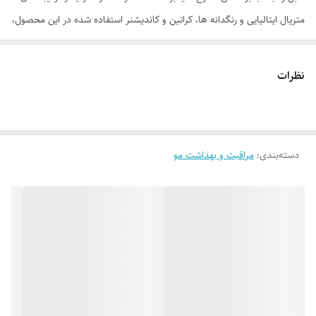
متریال ایتالیایی و رنگدانه ها، کراتین و کاندیشنر استفاده شده در این محصول،
لوون اشتاین آمریکا می باشد. یکی از مهم ترین ویژگی یک رنگ موی خوب ،
کیفیت و سرعت رنگ پذیری آن می باشد، که رنگ موی های رویال در طی 25
نظرات
دقیقه رنگ پذیری آن صورت گرفته و تمامی تارهای مو را پوشش می دهد. دیگر
ویژگی یک رنگ مو با کیفیت وجود مواد نرم کننده در آن می باشد که این امر
در رنگ موهای رویال به خوبی رعایت شده و پس از استفاده از این محصول و
دسته‌بندی
:
مراقبت و بهداشت مو
شستشوی موها به هیچ عنوان موهای شما خشک و شکننده نمی شوند. رنگ
موهای رویال برخلاف رنگ موهای موجود در بازار که پس از چندبار شستشو
تغییر رنگ می دهد و رنگ موها به سبزی و یا قرمزی می روند به هیچ عنوان
تغییر رنگ نمی دهد، همچنین درخشنگی رنگ این محصول پس از استفاده
بسیار بالا و جذاب می باشد که این هم یکی دیگر از ویژگی های یک رنگ موی
با کیفیت می باشد. وجود کلاژن و کراتین در فرمولاسیون رنگ موی رویال باعث
تقویت و نگهداری از موهای شما می شود، همچنین در این محصول از آمونیاک
بسیار کمی استفاده شده که باعث عدم آسیب دیدگی موها می شود ،با توجه به