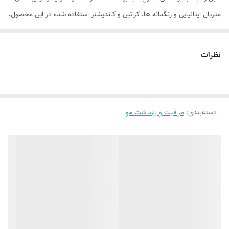
متریال ایتالیایی و رنگدانه ها، کراتین و کاندیشنر استفاده شده در این محصول،
لوون اشتاین آمریکا می باشد. یکی از مهم ترین ویژگی یک رنگ موی خوب ،
کیفیت و سرعت رنگ پذیری آن می باشد، که رنگ موی های رویال در طی 25
نظرات
دقیقه رنگ پذیری آن صورت گرفته و تمامی تارهای مو را پوشش می دهد. دیگر
ویژگی یک رنگ مو با کیفیت وجود مواد نرم کننده در آن می باشد که این امر
در رنگ موهای رویال به خوبی رعایت شده و پس از استفاده از این محصول و
دسته‌بندی
:
مراقبت و بهداشت مو
شستشوی موها به هیچ عنوان موهای شما خشک و شکننده نمی شوند. رنگ
موهای رویال برخلاف رنگ موهای موجود در بازار که پس از چندبار شستشو
تغییر رنگ می دهد و رنگ موها به سبزی و یا قرمزی می روند به هیچ عنوان
تغییر رنگ نمی دهد، همچنین درخشنگی رنگ این محصول پس از استفاده
بسیار بالا و جذاب می باشد که این هم یکی دیگر از ویژگی های یک رنگ موی
با کیفیت می باشد. وجود کلاژن و کراتین در فرمولاسیون رنگ موی رویال باعث
تقویت و نگهداری از موهای شما می شود، همچنین در این محصول از آمونیاک
بسیار کمی استفاده شده که باعث عدم آسیب دیدگی موها می شود ،با توجه به