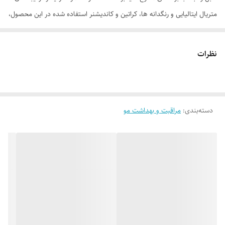
متریال ایتالیایی و رنگدانه ها، کراتین و کاندیشنر استفاده شده در این محصول،
لوون اشتاین آمریکا می باشد. یکی از مهم ترین ویژگی یک رنگ موی خوب ،
کیفیت و سرعت رنگ پذیری آن می باشد، که رنگ موی های رویال در طی 25
نظرات
دقیقه رنگ پذیری آن صورت گرفته و تمامی تارهای مو را پوشش می دهد. دیگر
ویژگی یک رنگ مو با کیفیت وجود مواد نرم کننده در آن می باشد که این امر
در رنگ موهای رویال به خوبی رعایت شده و پس از استفاده از این محصول و
دسته‌بندی
:
مراقبت و بهداشت مو
شستشوی موها به هیچ عنوان موهای شما خشک و شکننده نمی شوند. رنگ
موهای رویال برخلاف رنگ موهای موجود در بازار که پس از چندبار شستشو
تغییر رنگ می دهد و رنگ موها به سبزی و یا قرمزی می روند به هیچ عنوان
تغییر رنگ نمی دهد، همچنین درخشنگی رنگ این محصول پس از استفاده
بسیار بالا و جذاب می باشد که این هم یکی دیگر از ویژگی های یک رنگ موی
با کیفیت می باشد. وجود کلاژن و کراتین در فرمولاسیون رنگ موی رویال باعث
تقویت و نگهداری از موهای شما می شود، همچنین در این محصول از آمونیاک
بسیار کمی استفاده شده که باعث عدم آسیب دیدگی موها می شود ،با توجه به