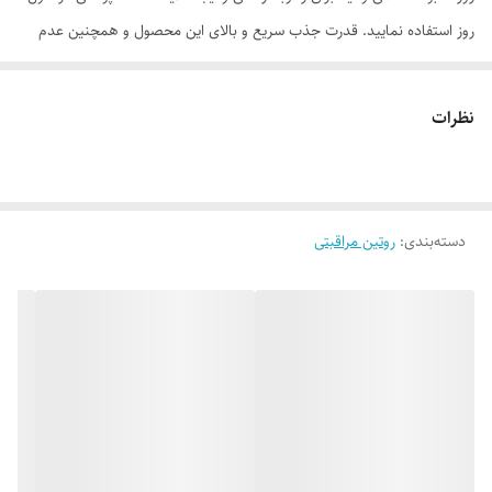
روز استفاده نمایید. قدرت جذب سریع و بالای این محصول و همچنین عدم
ایجاد لایه چربی اضافه روی پوست باعث گردیده که این محصول حتی برای
پوست‌های چرب نیز مناسب باشد.
نظرات
موارد استفاده
• مناسب برای مصرف روزانه • نرم و لطیف کننده پوست • محافظت از پوست •
آبرسانی به پوست • تغذیه کننده، جوان کننده و ضد چروک • برطرف کننده
دسته‌بندی
:
روتین مراقبتی
اگزما، جوش،جای زخم و لک • جذب سریع • آنتی اکسیدان • مناسب برای انواع
تیپ‌های پوستی
روش مصرف
در موارد مورد نیاز، میزان مناسبی از کرم را روی پوست خود مصرف نمایید.
ترکیبات
وازلین با گرید بهداشتی، پارافین مایع با گرید بهداشتی، گلیسیرین، اسید
استئاریک، سدیم پی سی ای، ستیل الکل، ایزوپروپیل میریستات، بیزواکس،
گلیسیریل مونو استئارات، سیکلو پنتاسیلوکسان، روغن آرگان، تری اتانول آمین،