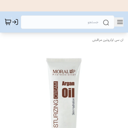
ان سی او
/
روتین مراقبتی