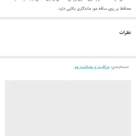
محافظ بر روی ساقه مو، ماندگاری بالایی دارد.
موارد استفاده
● محافظت از ساقه مو در برابر حرارت و عوامل مخرب محیطی ● نرم‌کننده و
نظرات
حالت‌دهنده مو ● درخشان‌کننده مو ● رفع گره و شکنندگی تار مو ● موثر در
رفع موخوره، خشکی و وز ساقه مو
روش مصرف
دسته‌بندی
:
مراقبت و بهداشت مو
ساقه موی خود را با مقدار مناسبی از سرم موی مورال آپ آغشته کنید و اجازه
دهید سرم مو به موهایتان نفوذ کند. مصرف سرم موی مورال آپ بر روی
موهای مرطوب باعث کاهش چربی آن و استفاده بر روی ساقه موی خشک
باعث افزایش براقیت و درخشندگی موها می شود. پیشنهاد می شود سرم مو را
بر روی موهای تمیز و شسته شده استفاده کنید.
ترکیبات
مخلوط سیکلوپنتاسیلوکسان و دایمتیکون، روغن زیتون، روغن دانه گندم، روغن
نارگیل، اسانس مجاز آرایشی و بهداشتی، پروپیل پارابن، سیکلوپنتاسیلوکسان