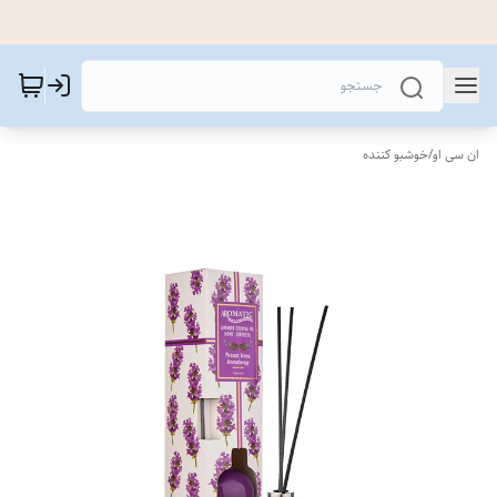
ان سی او
/
خوشبو کننده