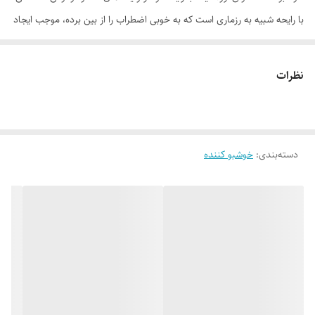
با رایحه شبیه به رزماری است که به خوبی اضطراب را از بین برده، موجب ایجاد
آرامش و بهبود خواب شما می شود. رایحه ای فوق العاده دوست داشتنی و
خوشبو که با پخش شدن موثر در هوا لحظه های بهتری را برای شما رقم می
نظرات
زند.
موارد استفاده
• خوشبو کننده محیط خانه و یا محل کار • دارای رایحه آرامش بخش و ضد
دسته‌بندی
:
خوشبو کننده
استرس • بهبود کیفیت خواب • ماندگاری بالا • پخش بوی سریع در فضای
اطراف
روش مصرف
عطر این خوشبو کننده از طریق چوب‌هایی که در داخل آن قرار می گیرد، در هوا
پخش می شود. شما می توانید با کم و زیاد کردن تعداد چوب های داخل
شیشه، میزان بوی پخش شده در هوا را کنترل کنید. پخش بوی این رایحه
همیشگی بوده و تا زمان اتمام مایع داخل ظرف ادامه دارد.
ترکیبات