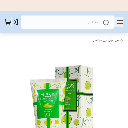
ان سی او
/
روتین مراقبتی