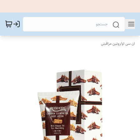
ان سی او
/
روتین مراقبتی