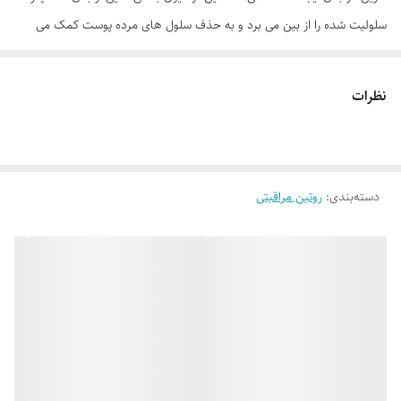
سلولیت شده را از بین می برد و به حذف سلول های مرده پوست کمک می
کند. لوسیون بدن دارچین آروماتیک پوست را آبرسانی کرده و درخشش و نرمی
به پوست می دهد. این لوسیون دارای خاصیت آنتی باکتریال است و پوست را
نظرات
پاکسازی می کند.
موارد استفاده
برداشتن سلولیت پوست کاهش تولید چربی روی پوست نرم کننده از بین برنده
دسته‌بندی
:
روتین مراقبتی
خطوط پوست مناسب برای افراد دارای طبع سرد
روش مصرف
بعد از حمام کردن به مقدار کافی از لوسیون بدن را بر روی نواحی خشک و زبر
بدن بمالید و به آهستگی ماساژ دهید تا کاملا جذب شود
ترکیبات
گلیسیرین 99.5%، استئاریک اسید، ستیل الکل، گلیسیریل مونو استئارات،
سیکلوپنتاسیلوکسان، عصاره آلوئه ورا، روغن بادام، کربومر، تری اتانول آمین،
اسانس مجاز آرایشی و بهداشتی، متیل پارابن، پروپیل پارابن، آب دیونیزه