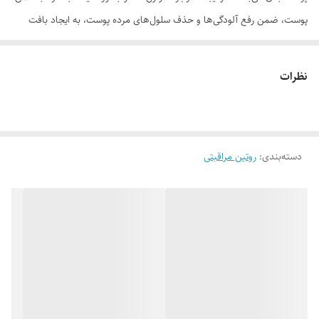
پوست، ضمن رفع آلودگی‌ها و حذف سلول‌های مرده پوست، به ایجاد بافت
جدید کمک می‌کنند.
موارد استفاده
نظرات
• پاکسازی عمیق پوست • محرک تولید بافت جدید • رفع سلول‌های مرده •
جوانساز پوست • آرامش‌بخش
روش مصرف
دسته‌بندی
:
روتین مراقبتی
مقدار مناسبی از ژل اسکراب بدن آروماتیک را روی پوست مرطوب و نمدار به
آرامی ماساژ دهید. پس از 10 دقیقه آنرا با آب ولرم بشویید. در مصرف اسکراب
زیاده‌روی نکنید و حتما پس از لایه‌برداری از مرطوب‌کننده یا لوسیون مناسب
استفاده شود.
ترکیبات
پی ای جی-7 گلیسیریل کوکوآت، وازلین با گرید بهداشتی، سوکروز، سیلیکا، پی
ای جی، 40 هیدروژنیتد کاستر اویل، روغن بادام، اسانس مجاز آرایشی و
بهداشتی، پروپیل پارابن، متیل پارابن، توکوفریل استات، اسید سیتریک، رنگ