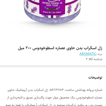
ژل اسکراب بدن حاوی عصاره اسطوخودوس 200 میل
برند:
AROMATIC
شناسه کالا
2
توضیحات
شماره پروانه بهداشتی ساخت: 56/13784- ژل اسکراب بدن آروماتیک حاوی
عصاره اسطوخودوس، یک محصول موثر جهت پاکسازی عمیق و لایه‌برداری از
پوست بدن می‌باشد. ترکیبات موجود در ژل اسکراب آروماتیک، با نفوذ به عمق