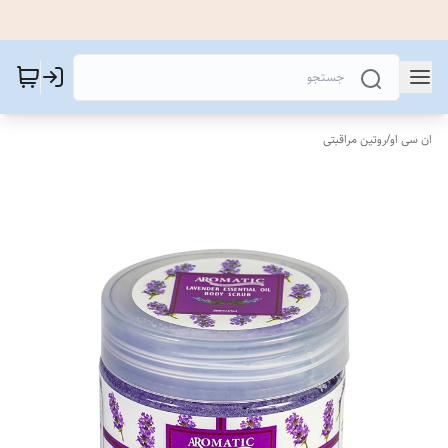
ان سی او
/
روتین مراقبتی