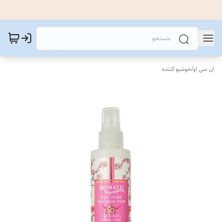
ان سی او
/
خوشبو کننده