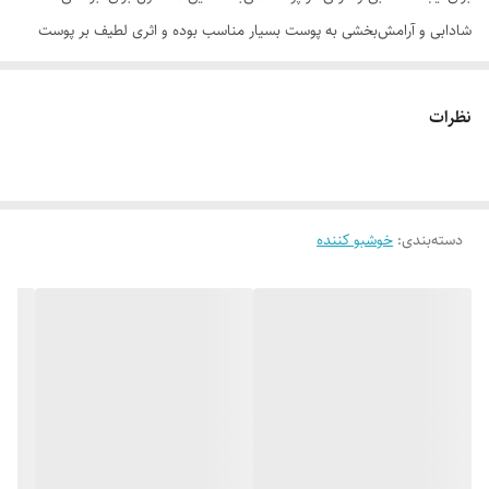
شادابی و آرامش‌بخشی به پوست بسیار مناسب بوده و اثری لطیف بر پوست
دارد.
موارد استفاده
نظرات
خوشبوکننده بدن
رایحه لطیف، ملایم و شاعرانه
ضدالتهاب و تسکین دهنده
دسته‌بندی
:
جوان‌ساز و ترمیم‌کننده
خوشبو کننده
نشاط آور و شادابی‌بخش
روش مصرف
بهترین زمان استفاده از بادی‌ اسپلش، پس از استحمام و درحالی است که
پوست همچنان نم‌دار می‌باشد. اسپری کردن این محصول در چنین زمانی روی
پوست، احساس شادابی و تازگی بسیار زیادی به شما می‌دهد و عطر نسبتا
خنکی که روی تنتان می‌نشیند، حس پاکیزگی را در شما دوچندان می‌کند.
ترکیبات