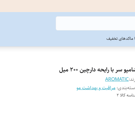
ما
کدهای تخفیف
مپو سر با رایحه دارچین 200 میل
ند:
AROMATIC
ته‌بندی
:
مراقبت و بهداشت مو
اسه کالا
2