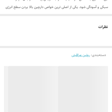
سبکی و آسودگی شود. یکی از اصلی ترین خواص دارچین بالا بردن سطح انرژی
بدن است که هنگام استفاده از شامپو بدن دارچین آروماتیک این اتفاق می
افتد و بدن دچار شور و نشاط می شود. سرفکتانت یا همان محلول پوششی در
نظرات
این محصول به سادگی چربی را از سطح بدن و لایه‌های اصلی آن پاک می‌کند و
اجازه می‌دهد تا پوست به راحتی نفس بکشد. روشن و درخشان کنندگی این
شامپو بدن در کنار خاصیت آب رسانی و نرم کنندگی از دیگر مزایای استفاده از
دسته‌بندی
:
این شامپو بدن است.
روتین مراقبتی
موارد استفاده
مناسب برای افزایش گردش خون و بالابردن هوشیاری
پاکسازی کامل و رفع باکتری‌ها و عوامل عفونت‌زا از سطح
قدرت شویندگی مناسب، بدون ایجاد خشکی روی پوست
با رایحه دارچین برای ایجاد حس طراوت و شادابی
روش مصرف
میزان مناسبی از شامپو بدن را از طریق لیف و یا به صورت مستقیم به سطح