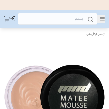
ان سی او
/
آرایشی