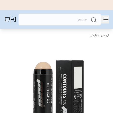
ان سی او
/
آرایشی