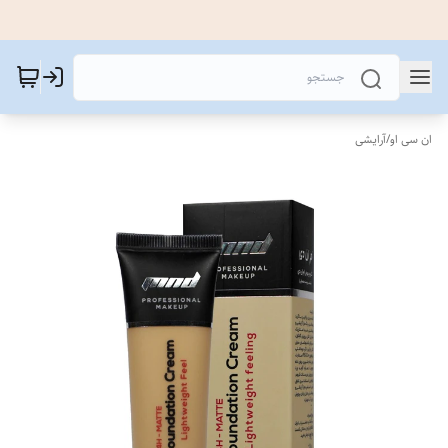
ان سی او
/
آرایشی