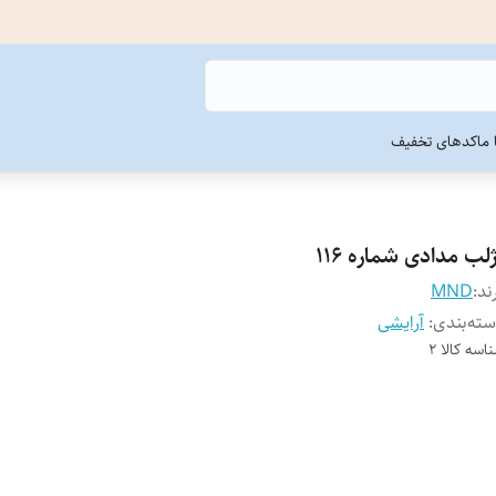
ما
کدهای تخفیف
لب مدادی شماره 116
ند:
MND
ته‌بندی
:
آرایشی
اسه کالا
2