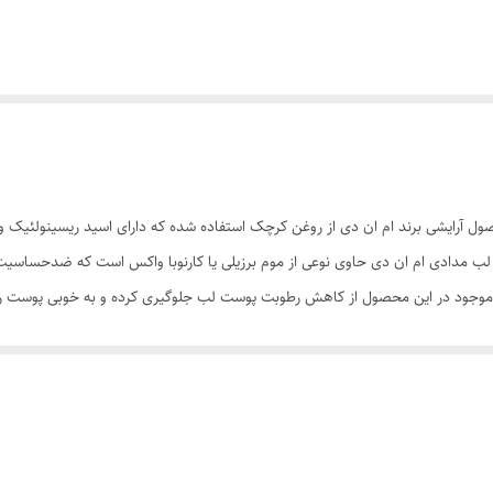
اخت:56/16872 در ترکیبات این محصول آرایشی برند ام ان دی از روغن کرچک استفاده شده که دارای اسی
ب مدادی ام ان دی حاوی نوعی از موم برزیلی یا کارنوبا واکس است که ضدحساسیت 
موجود در این محصول از کاهش رطوبت پوست لب جلوگیری کرده و به خوبی پوست را تغ
ای شما شده و جلوه آن را در طی روز حفظ می‌کند. به طور کلی، راحتی در استفاده، ک
م آرایشی شما خواهد بود.
 • تنوع بالای رنگ‌بندی برای انواع آرایش • پوشش‌دهی قوی با جلوه‌ای زیبا • بافت