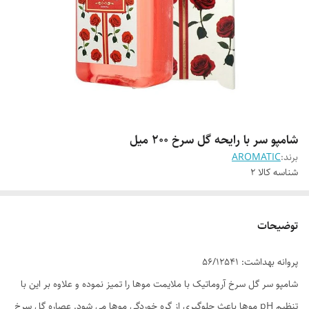
شامپو سر با رایحه گل سرخ 200 میل
برند:
AROMATIC
شناسه کالا
2
توضیحات
پروانه بهداشت: 56/12541
شامپو سر گل سرخ آروماتیک با ملایمت موها را تمیز نموده و علاوه بر این با
تنظیم pH موها باعث جلوگیری از گره خوردگی موها می شود. عصاره گل سرخ