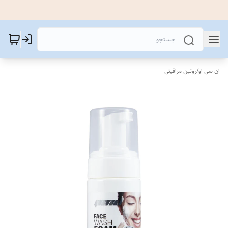
ان سی او
/
روتین مراقبتی