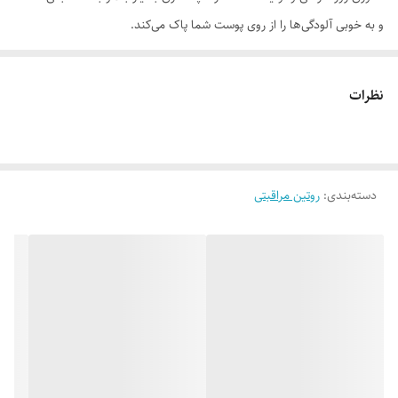
و به خوبی آلودگی‌ها را از روی پوست شما پاک می‌کند.
موارد استفاده
• پاکسازی عمیق پوست • مناسب برای انواع پوست • روشن کننده • مراقبت
نظرات
کننده از پوست • متعادل کننده PH پوست
روش مصرف
ابتدا صورت خود را مرطوب کنید. مقدار کافی از فوم صورت را با فشار دادن و
دسته‌بندی
:
روتین مراقبتی
پمپ کردن روی دست‌ها ریخته و به شکل دورانی روی پوست مرطوب خود
ماساژ دهید؛ پس از 30 الی 60 ثانیه کاملاً صورتتان را با آب ولرم شستشو
نمایید.
ترکیبات
آب دیونیزه، لوریل گلوکوزاید، دسیل گلوکوزاید، گلایکولیک اسید، عصاره ریشه
شیرین بیان، O3، اتیل آسکوربیک اسید، (مخلوط: گلیسیرین،عصاره سلول‌های
ریشه هویج، گلوکونولاکتون، سدیم بنزوات)، پروپیلن گلایکول، عصاره چای سبز،
گلیسیرین، پروپیل گلایکول، عصاره گل رز، آربوتین، زینک گلوکونات، پی ای جی