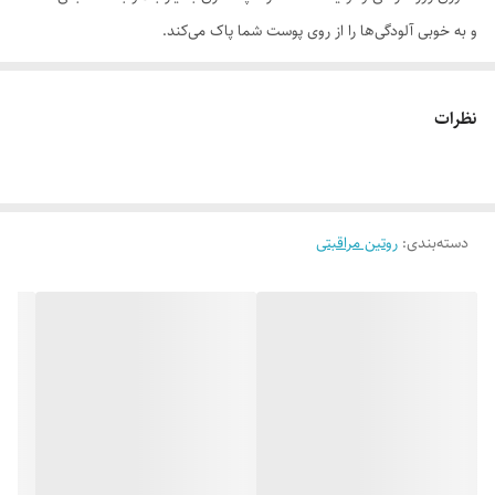
و به خوبی آلودگی‌ها را از روی پوست شما پاک می‌کند.
موارد استفاده
• پاکسازی عمیق پوست • مناسب برای پوست چرب و جوش‌ساز • آنتی‌باکتریال
نظرات
• کاهش‌دهنده تولید چربی • متعادل کننده PH پوست
روش مصرف
ابتدا صورت خود را مرطوب کنید. مقدار کافی از فوم صورت را با فشار دادن و
دسته‌بندی
:
روتین مراقبتی
پمپ کردن روی دست‌ها ریخته و به شکل دورانی روی پوست مرطوب خود
ماساژ دهید؛ پس از 30 تا 60 ثانیه، کاملاً صورتتان را با آب ولرم شستشو
نمایید.
ترکیبات
آب دیونیزه، لوریل گلوکوزاید، دسیل گلوکوزاید، کوکامیدو پروپیل بتائین، عصاره
گل بابونه، عصاره مریم گلی،عصاره بید سفید، عصاره درخت چای،
گلیسیرین،پروپیلن گلایکول، زینک گلوکونات، عصاره مورد،(مخلوط:
گلیسیرین،عصاره سلول‌های ریشه هویج، گلوکونولاکتون، سدیم بنزوات)،