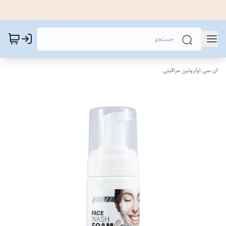
ان سی او
/
روتین مراقبتی