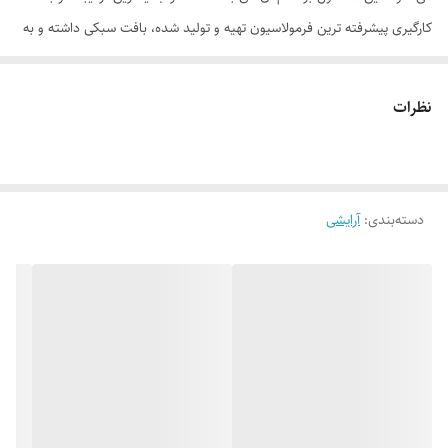
کارگیری پیشرفته ترین فرمولاسیون تهیه و تولید شده، بافت سبکی داشته و به
راحتی بر روی پوست صورت می نشیند. رژگونه هایلتر ام ان دی دارای پیگمنت
رنگی و ماندگاری بالایی بوده و از پوشش دهی و پخش بسیار مطلوبی بر روی
نظرات
سطح پوست و گونه بهره می برد.
موارد استفاده
• مناسب برای انواع پوست خصوصاً پوست های چرب • پوشش دهی مطلوب و
دسته‌بندی
:
آرایشی
مناسب • بافت سبک • جلوه ملایم و طبیعی بر روی پوست • ماندگاری بالا
روش مصرف
با استفاده از یک برس مخصوص و حرکات دورانی، رژ گونه هایلایتر را بر روی
برجستگی های گونه به سمت بالا بکشید.
ترکیبات
تیتانیوم دی اکسید، اکتیل دودسیل استئارات، استئارات روی، دایمتیکون،
پروپیل پارابن، متیل پارابن، تالک، (مخلوط CI77492، CI77491 و CI77499)،
CI77499،CI11920، CI77492، CI1309371، CI42051 و مخلوط میکا و تیتانیوم