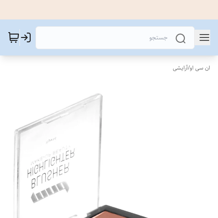
ان سی او
/
آرایشی