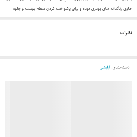
حاوی رنگدانه های پودری بوده و برای یکنواخت کردن سطح پوست و جلوه
طبیعی پوست صورت استفاده می شود. پنکک ام ان دی در 6 رنگ مختلف برای
انواع طیف رنگی پوست ارائه می شود.
نظرات
موارد استفاده
• مناسب برای استفاده روزانه • پوشش دهی کامل صورت • بدون ایجاد حس
سنگینی بر روی پوست • قابلیت کنترل چربی مضاعف پوست • ماندگاری بالا در
دسته‌بندی
:
آرایشی
طول روز • مناسب برای تثبیت آرایش • سازگار با انواع پوست
روش مصرف
با استفاده از پد یا یک براش مویی بزرگ، پنکک را روی صورت خود پخش کنید.
مقدار کمی از پنکک را بردارید تا پخش کردن آن بر روی سطح پوست و روی
صورت راحت تر باشد.
ترکیبات
دایمتیکون، (مخلوط اکتیل دودسیل اولئات، اکتیل دودسیل استئاریل استئارات،
پلی هیدروکسی استئاریک اسید و اکتیل دودکانول)، استئارات روی، روغن