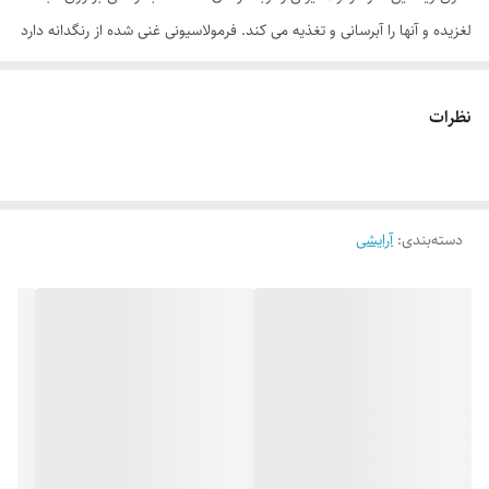
لغزیده و آنها را آبرسانی و تغذیه می کند. فرمولاسیونی غنی شده از رنگدانه دارد
و درعین پوشانندگی بالا، طراوت بسیاری به لب ها می دهد. این رژ لب دارای
طیف متنوعی از رنگ هاست و هر نوع سلیقه آرایشی را پاسخگو است. همچنین
نظرات
بافت کرمی غنی شده با روغن‌های مغذی و رنگی چشمگیر و زیبا تنها با یک
حرکت لب‌هایی جذاب برای شما ایجاد می کند. رژ لبی سبک که به پوست لب
امکان تنفس داده و همزمان رنگی غلیظ و پُر و بافتی مات و مخملی به لبها
دسته‌بندی
:
آرایشی
می‌دهد. برای پاک کردن این رژلب 24 ساعته می توانید از پاک کننده دوفاز ام
ان دی استفاده کنید. این پاک کننده با یک بار حرکت پد آغشته به پاک کننده
پیگمنت های قوی رژلب های مات را از روی لب پاک می کند در حالی که لب
های شما طراوت و شادابی اش را همچنان حفظ می کند.
موارد استفاده
ایجاد ظاهری زیبا و طبیعی
حفظ رطوبت لب‌ها
دارای پوشش کامل با ماندگاری طولانی