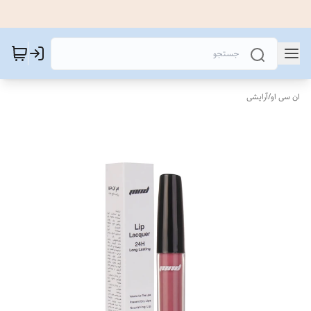
ان سی او
/
آرایشی