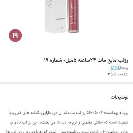
رژلب مایع مات 24ساعته 5میل- شماره 19
برند:
MND
شناسه کالا
2
توضیحات
پروانه بهداشت: 56/25004 رژ لب مات ام ان دی دارای رنگدانه های غنی و با
کیفیت است که حالتی مخملی و نرم به لب ها می بخشد. این رژ لب بادوام،
حاوی ویتامین E و فرمولاسیونی رطوبت رسان است که به راحتی بر روی لب ها