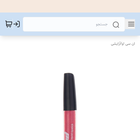
ان سی او
/
آرایشی