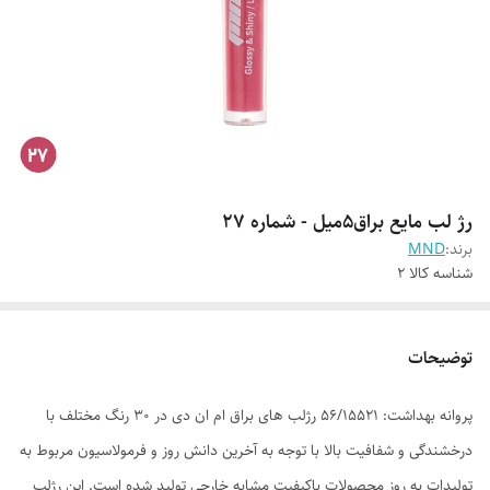
رژ لب مایع براق5میل - شماره 27
برند:
MND
شناسه کالا
2
توضیحات
پروانه بهداشت: 56/15521 رژلب های براق ام ان دی در 30 رنگ مختلف با
درخشندگی و شفافیت بالا با توجه به آخرین دانش روز و فرمولاسیون مربوط به
تولیدات به روز محصولات باکیفیت مشابه خارجی تولید شده است. این رژلب