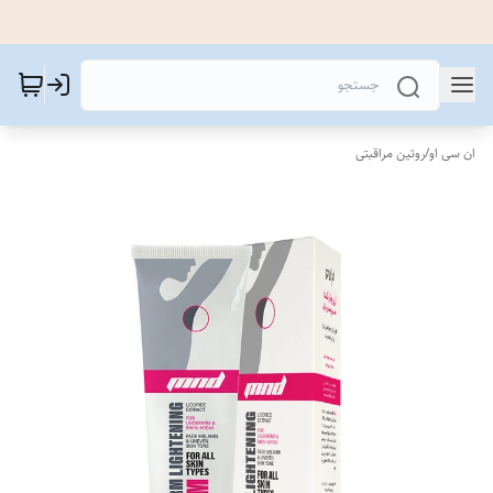
ان سی او
/
روتین مراقبتی