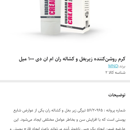
کرم روشن‌کننده زیربغل و کشاله ران ام ان دی 100 میل
برند:
MND
شناسه کالا
2
توضیحات
شماره پروانه : 56/20965 تیرگی زیر بغل و کشاله ران یکی از عوارض شایع
پوستی است که با افزایش سن و بخاطر عوامل مختلفی ایجاد می‌شود. این
عارضه ضمن ایجاد یک حس ناخوش‌آیند می‌تواند باعث ایجاد قارچ پوستی و