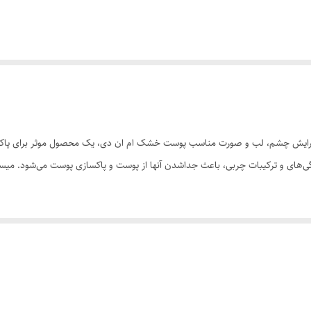
ساخت:56/24379 محلول پاک‌کننده آرایش چشم، لب و صورت مناسب پوست خشک ام ان دی، یک محصول موثر ب
لودگی‌های و ترکیبات چربی، باعث جداشدن آنها از پوست و پاکسازی پوست می‌شود.
و آلودگی‌ها • مناسب برای پاکسازی دور چشم • مناسب برای پاکسازی پوست لب • همر
دی آغشته کرده و پوست را پاکسازی کنید. مراقب باشید محلول وارد چشم‌ها نشود. میسلا