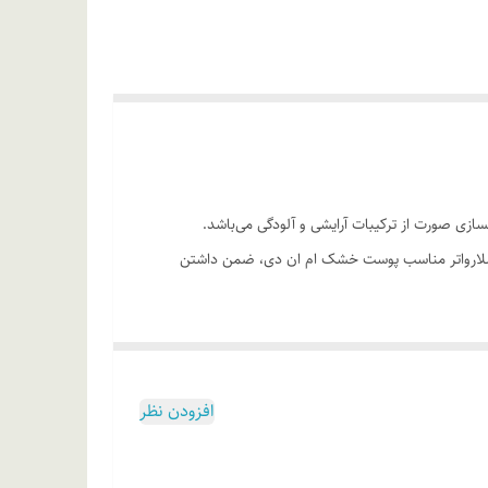
رای پاکسازی صورت از ترکیبات آرایشی و آلودگی می‌باشد.
 میسلارواتر مناسب پوست خشک ام ان دی، ضمن داشتن
اه با آبرسانی موثر پوست • با اثر پاکسازی ملایم
افزودن نظر
رواتر نیاز با شستشو ندارد اما آبکشی پوست منعی ندارد.