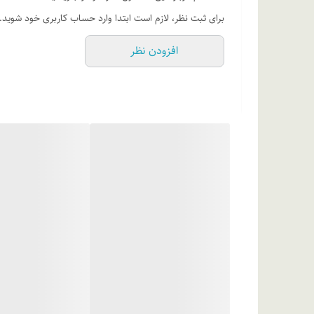
برای ثبت نظر، لازم است ابتدا وارد حساب کاربری خود شوید.
دایمتیکون، فنوکسی اتانول، دکسپانتنول، پلی اتیلن گلایکول 7 گلیسریل کوکوآت، توکوفریل استات، نیاسین آمید، پی ای جی 40 هیدروژنیتد کاستر اویل، منتول، دی سدیم ا د ت آ، آب دیونیزه
افزودن نظر