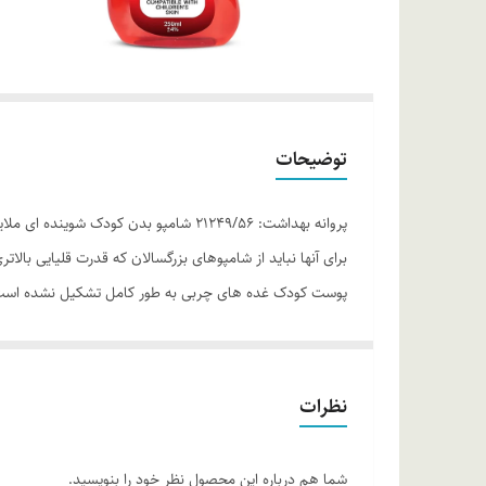
توضیحات
پروانه بهداشت: 21249/56 شامپو بدن 
پوست کودک غده های چربی به طور کامل تشکیل نشده است و
کودکان که ملانین كمتری می سازد ایجاد کرده و از آن در برا
موارد استفاده
دارای pH مناسب وسازگار با پوست بدن کودکان بدون 
نظرات
مناسب جهت سهولت در شستشو و آبکشی بدن
روش مصرف
شما هم درباره این محصول نظر خود را بنویسید.