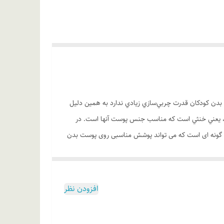
. پوست بدن کودکان قدرت چربي‌سازي زيادي ندارد به همین دلیل
رای آنها نباید از شامپوهای بزرگسالان که قدرت قلیایی بالاتری دارند شود. در این شامپو که مخصوص کودکان ساخته شده PH قليايي نزديک به 7، يعني خنثي است که مناسب جنس پوست آنها است. در
 گونه ای است که می تواند پوشش مناسبی روی پوست بدن
ابلیت از بین بردن باکترهای سطحی پوست دارای ویسکوزیته
افزودن نظر