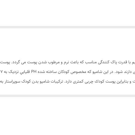
کودک شوینده ای ملایم با قدرت پاک کنندگی مناسب که باعث نرم و مرطوب شدن پوست می گردد
ب
 بنابراین پوست كودك چربی كمتری دارد. ترکیبات شامپو بدن کودک سوپراستار به
بر تابش نور خورشید و آلودگی هوا محافظت کند.
هرگونه حساسیت زایی در آزمایشهای کلینیکی حداقل تحریک کنندگی برای کودکان دارای ق