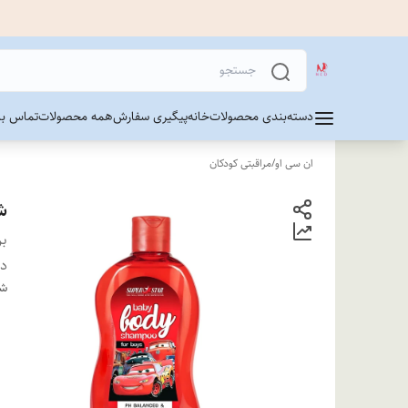
دسته‌بندی محصولات
خانه
پیگیری سفارش
همه محصولات
تماس با 
ان سی او
/
مراقبتی کودکان
شا
بر
دس
شن