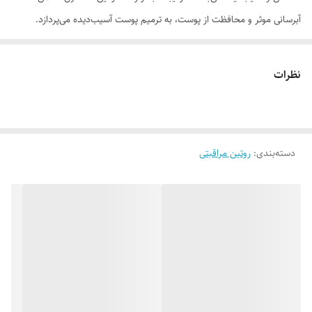
آبرسانی موثر و محافظت از پوست، به ترمیم پوست آسیب‌دیده می‌پردازد.
موارد استفاده
ترمیم پوست آسیب‌دیده
نظرات
مناسب مصرف پس از لیزر
مناسب برای بازسازی لایه محافظتی پوست
روش مصرف
دسته‌بندی
:
روتین مراقبتی
کرم ترمیم کننده بعد از لیزر ام ان دی را روی پوست آسیب‌دیده ماساژ داده و
اجازه دهید جذب شود. با توجه به نیاز پوست، پس از آن می‌توانید از مرطوب
کننده مناسب و ضدآفتاب استفاده کنید. این عمل را در طول روز تکرار کنید.
ترکیبات
اسکوالن، ستئاریل الکل، بیزواکس، سدیم پی سی ای، عصاره برگ آلوئه ورا،
گلیسیریل مونو استئارات، پانتنول، زینک اکساید، دایمتیکون، عصاره آلاله،
عصاره آووکادو، تری پپتید مس، مالتو دکسترین، نیاسین آمید، بیزابولول،
آلانتوئین، فنوکسی اتانول، هیدروکسی اتیل سلولز، منتول، آب دیونیزه