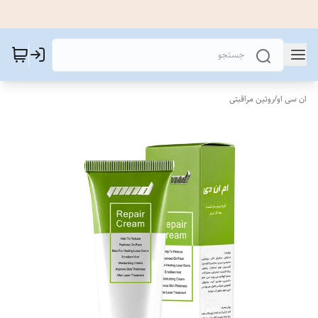
ان سی او
/
روتین مراقبتی