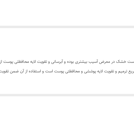
اخت:56/25956 - به طور معمول پوست خشک در معرض آسیب بیشتری بوده و آبرسانی و تقویت لایه محافظت
ثیر سریع ترمیم و تقویت لایه پوششی و محافظتی پوست است و استفاده از آن ضمن تقو
دیده • موثر در کاهش اثرات مخرب اگزما • خاصیت ضد التهابی • سرعت جذب بالا 
 ان دی برداشته و موضع مورد نظر خود را ماساژ دهید و بنابر صلاحدید خود، مجددا ا