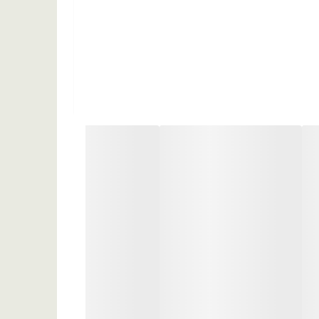
 سدیم لاکتات، شی باتر، سدیم پی سی ای، توکوفریل استات (ویتامین ای)،