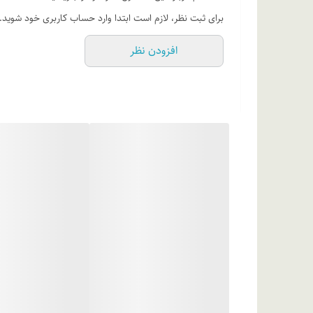
اوسرین (لانولین الکل
برای ثبت نظر، لازم است ابتدا وارد حساب کاربری خود شوید.
روغن ماکادمیا، اسید پانتوتنیک، تری اتانول آمین 99%، اسانس مجاز آرایشی و بهداشتی، متیل پارابن، پروپیل پارابن، آب دیونیزه
افزودن نظر