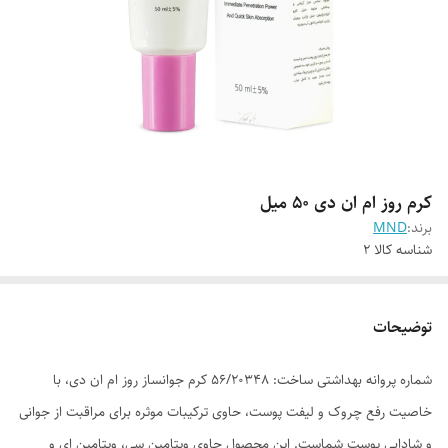
کرم روز ام ان دی 50 میل
برند:
MND
شناسه کالا
2
توضیحات
شماره پروانه بهداشتی ساخت: 56/20348 کرم جوانساز روز ام ان دی، با
خاصیت رفع چروک و لیفت پوست، حاوی ترکیبات موثره برای مراقبت از جوانی
و شادابی پوست شماست. این محصول حاوی ویتامین سی، ویتامین ای و