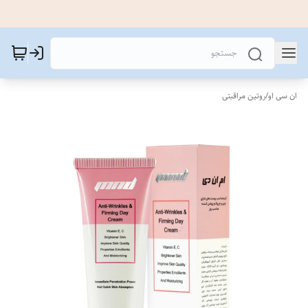
ان سی او
/
روتین مراقبتی