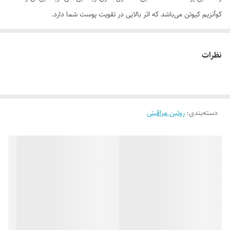
کوآنزیم کیوتن می‌باشد که اثر بالایی در تقویت پوست شما دارد.
موارد استفاده
• ضد چروک • لیفت پوست • تقویت پوست • آبرسانی قوی و سرعت جذب بالا
نظرات
• روشن‌کنندگی پوست
روش مصرف
کرم روز ام ان دی را روی پوست تمیز مخصوصا در ابتدای روز استفاده کنید. با
دسته‌بندی
:
روتین مراقبتی
توجه به نیاز پوست، پس از آن می‌توانید از مرطوب کننده مناسب استفاده
کنید. حتما بر روی کرم روز ضدآفتاب مصرف شود. کرم روز ام ان دی را
می‌توانید با توجه به نیاز در طول روز تجدید کنید.
ترکیبات
اتیل هگزیل متوکسی سینامات، پارافین مایع، پروپیلن گلیکول، اسید استئاریک،
ستئاریل الکل، گلیکوز آمینوگلیکان، یوبیکینون (کو آنزیم Q10)، عصاره پالماریا
پالماتا، بیزواکس، کراتین، عصاره بربری، سدیم پی سی ای، سیکلو پنتا
سیلوکسان، مخلوط آب و عصاره گل یاس، عصاره دانه آفتابگردان، تری اتانول