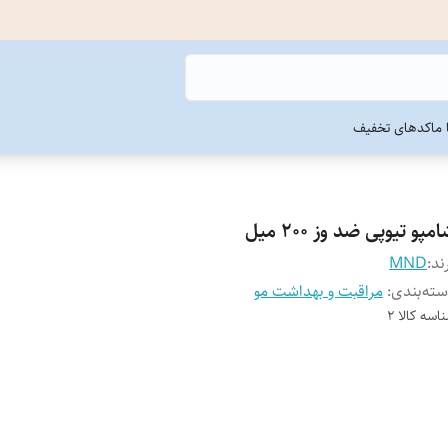
ما
کدهای تخفیف
مپو تیوپی ضد وز 200 میل
ند:
MND
ته‌بندی
:
مراقبت و بهداشت مو
اسه کالا
2