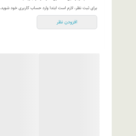
درخشان‌کننده موی سر
برای ثبت نظر، لازم است ابتدا وارد حساب کاربری خود شوید.
روش مصرف
افزودن نظر
و پوست سرتان را بشویید.
ترکیبات
سیتریک اسید، دی سدیم ا د ت آ، مخلوط متیل کلرو ایزوتیازولینون و متیل ایزوتیازولینون .5