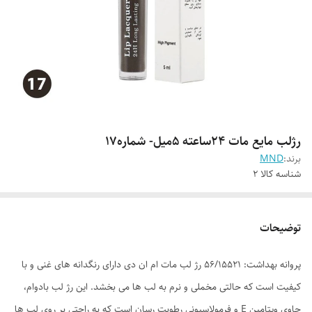
رژلب مایع مات 24ساعته 5میل- شماره17
برند:
MND
شناسه کالا
2
توضیحات
پروانه بهداشت: 56/15521 رژ لب مات ام ان دی دارای رنگدانه های غنی و با
کیفیت است که حالتی مخملی و نرم به لب ها می بخشد. این رژ لب بادوام،
حاوی ویتامین E و فرمولاسیونی رطوبت رسان است که به راحتی بر روی لب ها