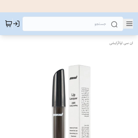
ان سی او
/
آرایشی