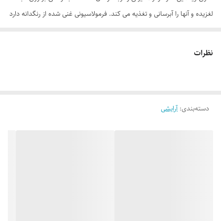
لغزیده و آنها را آبرسانی و تغذیه می کند. فرمولاسیونی غنی شده از رنگدانه دارد
و درعین پوشانندگی بالا، طراوت بسیاری به لب ها می دهد. این رژ لب دارای
طیف متنوعی از رنگ هاست و هر نوع سلیقه آرایشی را پاسخگو است. همچنین
نظرات
بافت کرمی غنی شده با روغن‌های مغذی و رنگی چشمگیر و زیبا تنها با یک
حرکت لب‌هایی جذاب برای شما ایجاد می کند. رژ لبی سبک که به پوست لب
امکان تنفس داده و همزمان رنگی غلیظ و پُر و بافتی مات و مخملی به لبها
دسته‌بندی
:
آرایشی
می‌دهد. برای پاک کردن این رژلب 24 ساعته می توانید از پاک کننده دوفاز ام
ان دی استفاده کنید. این پاک کننده با یک بار حرکت پد آغشته به پاک کننده
پیگمنت های قوی رژلب های مات را از روی لب پاک می کند در حالی که لب
های شما طراوت و شادابی اش را همچنان حفظ می کند.
موارد استفاده
ایجاد ظاهری زیبا و طبیعی
حفظ رطوبت لب‌ها
دارای پوشش کامل با ماندگاری طولانی