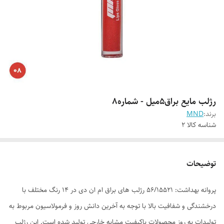
رژلب مایع براق5میل - شماره8
برند:
MND
شناسه کالا
2
توضیحات
پروانه بهداشت: 56/15521 رژلب های براق ام ان دی در 14 رنگ مختلف با
درخشندگی و شفافیت بالا با توجه به آخرین دانش روز و فرمولاسیون مربوط به
تولیدات به روز محصولات باکیفیت مشابه خارجی تولید شده است. این رژلب