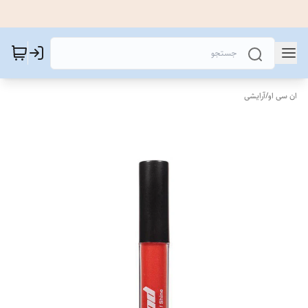
ان سی او
/
آرایشی