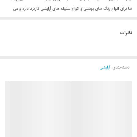
ها برای انواع رنگ های پوستی و انواع سلیقه های آرایشی کاربرد دارد و می
تواند در اندک زمانی چهره شما را زیبا و جذاب کند. خوبی این محصول نه فقط
به خاطر برق ملایمی است که روی لب ها ایجاد می کند بلکه اپلیکاتور آن نیز
نظرات
یکی از بهترین اپلیکاتورهای رژ لب مایع است که نیاز به داشتن مداد لب را رفع
می کند. این سری از رژ لب ها طیف رنگی بسیار زیبایی دارد که برای استفاده
روزانه مناسب است. همچنین رژلب ام ان دی برقی ملایم و زیبا روی لب ایجاد
دسته‌بندی
:
آرایشی
می‌کند که با بهره‌گیری از مواد مرطوب‌کننده شادابی و طراوت لب را حفظ
می‌کند. استفاده‌ی طولانی مدت از رژلب ام ان دی باعث ماسیدگی و
پوسته‌پوسته شدن نخواهد شد. این نوع رژلب بافت سبکی دارد که
چسبنده‌نبودن و پخش‌پذیری یکنواخت در سطح لب، این محصول را در ذهن
شما ماندگار می کند.
موارد استفاده
براق کننده لب
فرم دهنده و حجم دهنده