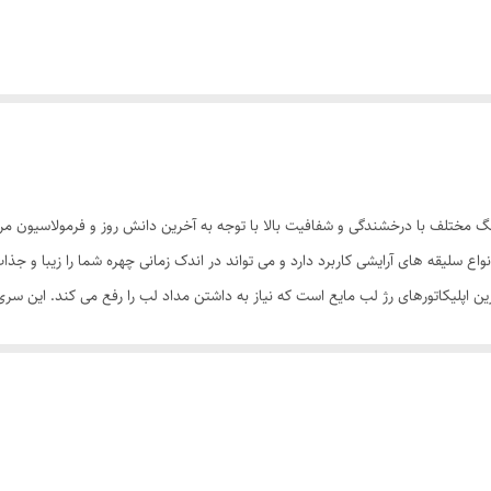
انه بهداشت: 56/15521 رژلب های براق ام ان دی در 14 رنگ مختلف با درخشندگی و شفافیت بالا با توجه به آخرین دان
نواع سلیقه های آرایشی کاربرد دارد و می تواند در اندک زمانی چهره شما را زیبا و
ترین اپلیکاتورهای رژ لب مایع است که نیاز به داشتن مداد لب را رفع می کند. این سری
 روی لب ایجاد می‌کند که با بهره‌گیری از مواد مرطوب‌کننده شادابی و طراوت لب را
لب بافت سبکی دارد که چسبنده‌نبودن و پخش‌پذیری یکنواخت در سطح لب، این محصو