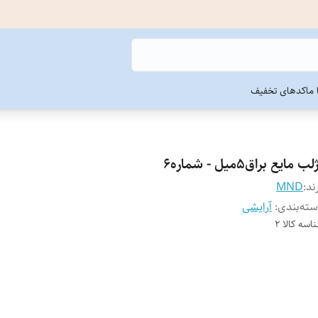
ما
کدهای تخفیف
لب مایع براق5میل - شماره6
ند:
MND
ته‌بندی
:
آرایشی
اسه کالا
2