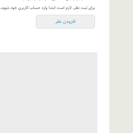
آبرسان و رفع خشکی پوست لب
برای ثبت نظر، لازم است ابتدا وارد حساب کاربری خود شوید.
جوانساز پوست لب
افزودن نظر
روش مصرف
یکی از کارهایی که قبل از رژلب زدن باید رعایت کنید این ا
مناسب رنگ رژلب خیلی مهم است و باید سعی کنید رژلب انت
قرمز مناسب تان است و اگر پوست تیره ای دارید رژلب های 
ترکیبات
ایزو استئاریل، ایزو استئارات، مخلوط پلی اتیلن، پلی بوتن، پ
تیتانیوم دی اکسای
متیل ایزوتیازولینون، فنوکسی اتانول، بنزوئیک اسید، هیدر
بوتن، ایزونونیل ایزونونانوات، اتیل و ونیل استات، ایزو استئار