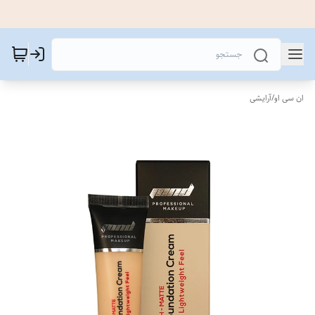
ان سی او
/
آرایشی