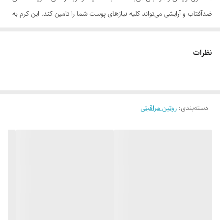
ضدآفتاب و آرایشی می‌تواند کلیه نیازهای پوست شما را تامین کند. این کرم به
نسبت بی بی کرم خاصیت پوشانندگی بالاتری داشته و باعث ایجاد سطحی
یکنواخت در پوست می‌شود.
نظرات
موارد استفاده
• رطوبت‌رسانی به پوست • محاظت از پوست در برابر اشعه‌های مضر خورشید
(SPF +50) • تقویت کننده و ضدچروک پوستی • پوشانندگی بالا و برطرف کننده
دسته‌بندی
:
روتین مراقبتی
نقائص ظاهری پوست (نیمه مات) • مناسب برای انواع پوست • مناسب برای
پوست‌های دارای لک
روش مصرف
پس از شستشوی پوست، مقدار مناسبی از سی سی کرم تیره ام-ان-دی را
بوسیله پد و یا برس آرایشی بر روی پوست خود استفاده کنید.
ترکیبات
تیتانیوم دی اکسید، اسید استئاریک، ستئاریل الکل، گلیسیرین 99.5%، وازلین
با گرید بهداشتی، پارافین مایع با گرید بهداشتی، مخلوط آب و عصاره پالماریا