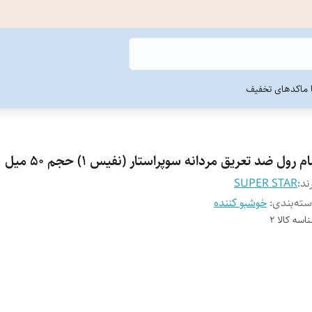
ما
کدهای تخفیف
م رول ضد تعریق مردانه سوپراستار (نفیس 1) حجم 50 میل
ند:
SUPER STAR
ته‌بندی
:
خوشبو کننده
اسه کالا
2