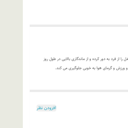
وع عرق زیر بغل را از فرد به دور کرده و از ماندگاری بالایی در طول روز
 و ورزش و گرمای هوا به خوبی جلوگیری می کند.
ول روز
 رفتن به بیرون از منزل از مام رول مردانه نفیس 1 سوپراستار استفاده کرده و با اتکا به رایحه دلپذیر و ماندگاری بالای این محصول،
افزودن نظر