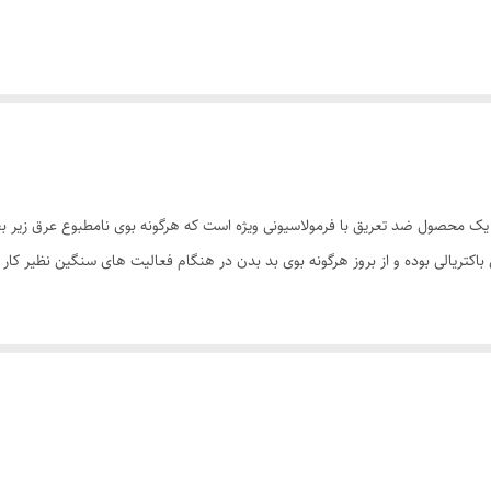
 56/14203 مام رول مردانه نفیس 1 سوپراستار یک محصول ضد تعریق با فرمولاسیونی ویژه است که هرگونه بوی نامطب
باکتریالی بوده و از بروز هرگونه بوی بد بدن در هنگام فعالیت های سنگین نظیر کار
ق بدن کاهش تولید عرق توسط بدن خنک کننده سطح پوست ماندگاری بالا در تمام ط
شما می توانید پس از هر بار استحمام و یا در هنگام آماده شدن برای