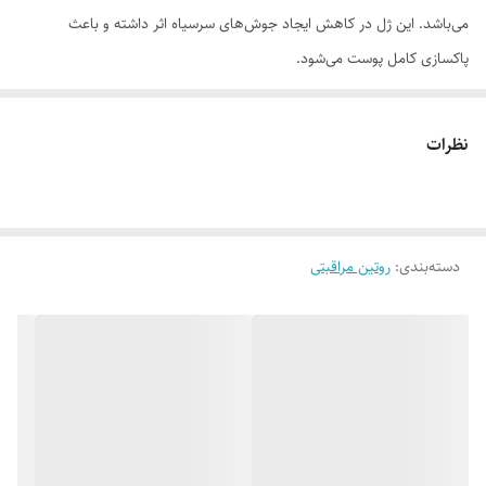
می‌باشد. این ژل در کاهش ایجاد جوش‌های سرسیاه اثر داشته و باعث
پاکسازی کامل پوست می‌شود.
موارد استفاده
مناسب برای پوست‌های چرب پاکسازی پوست از آلودگی‌ها حذف آلاینده‌ها از
نظرات
سطح پوست موثر در جلوگیری از ایجاد آکنه
روش مصرف
صورت را با کمی آب مرطوب نمائید. مقداری از ژل شستشوی پوست ام-ان-دی
دسته‌بندی
:
روتین مراقبتی
را با حرکات دورانی روی صورت ماساژ دهید. توجه شود که از تماس با چشم‌ها
و سطوح مخاطی خودداری گردد. سپس با آب ولرم به طور کامل شستشو
دهید.
ترکیبات
اتانول 96%، دسیل گلوکزاید 50%، عصاره مریم گلی، سدیم پی سی ای،زینک
سالیسیلات،کربومر، پی ای جی 40 هیدروژنیتد کاستر اویل،استایرن، آکریلات
کوپلیمر 40%، فنوکسی اتانول،تری اتانول آمین 99%، اسانس مجاز آرایشی