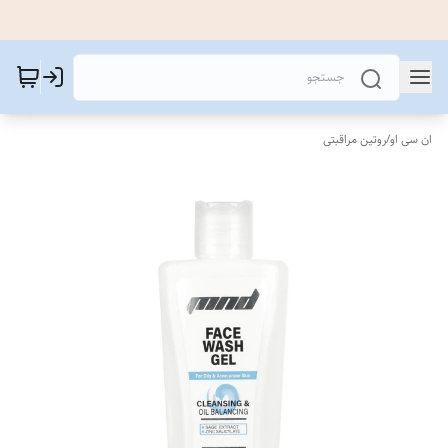
ان سی او
/
روتین مراقبتی