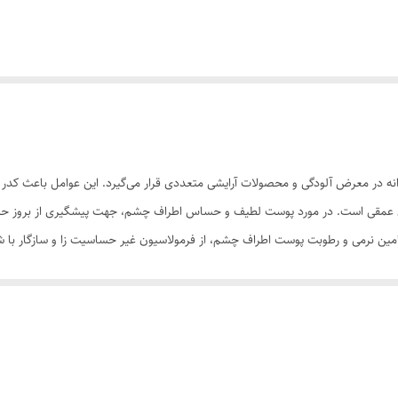
اخت:56/19203 - پوست هر فرد روزانه در معرض آلودگی و محصولات آرایشی متعددی قرار می‌گیرد. این 
سازی عمقی است. در مورد پوست لطیف و حساس اطراف چشم، جهت پیشگیری از بر
امین نرمی و رطوبت پوست اطراف چشم، از فرمولاسیون غیر حساسیت زا و سازگار با ش
ر چشم*** آبرسان و التیام بخش پوست دور چشم*** حفظ رطوبت پوست و پیشگیری 