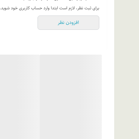
ترکیبات
برای ثبت نظر، لازم است ابتدا وارد حساب کاربری خود شوید.
آب دیونیزه، سیکلو پنتا سیلوکسان، گلیسیرین، پی ای جی، 40 هیدروژنیتد کاستر اویل، عصاره آلوئه ورا، فنوکسی اتانول، رنگ مجاز آرایشی و بهداشتی
افزودن نظر