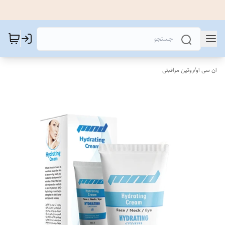
ان سی او
/
روتین مراقبتی