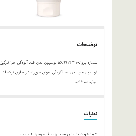
توضیحات
شماره پروانه: 56/21243 لوسیون بدن ضد
لوسیون‌های بدن ضدآلودگی هوای سوپراستار حاوی ترکیبات آنت
موارد استفاده
آبرسانی به پوست تقویت پوست محافظت از پوست در برابر ذر
روش مصرف
پس از استحمام و یا در موارد مورد نیاز، پوست خود را با م
نظرات
ترکیبات
گلیسیرین 99.5 درصد، اسید استئاریک، پارافینیوم 
شما هم درباره این محصول نظر خود را بنویسید.