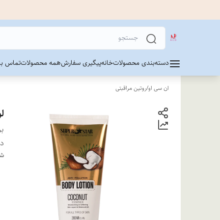
دسته‌بندی محصولات
خانه
پیگیری سفارش
همه محصولات
تماس با 
ان سی او
/
روتین مراقبتی
لو
بر
دس
شن