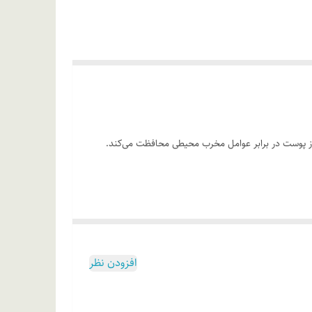
کنندگی از پوست در برابر عوامل مخرب محیطی محافظت می‌کند.
 خود‌داری نمایید.
افزودن نظر
لوکونات، کلاژن هیدرولیز شده، ستیل الکل، شی باتر، یوبیکینون