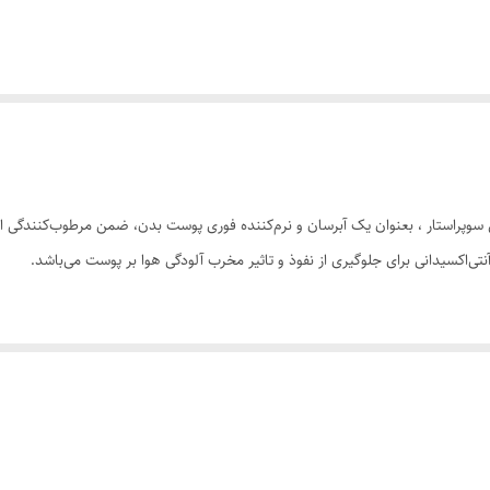
 آلودگی هوا نارگیل سوپراستار ، بعنوان یک آبرسان و نرم‌کننده فوری پوست بدن، ضمن مرطوب‌
ی‌اکسیدانی برای جلوگیری از نفوذ و تاثیر مخرب آلودگی هوا بر پوست می‌باشد.
ات آلودگی هوا رفع آسیب‌های حاصل از آلودگی هوا
یزان مناسبی از لوسیون آغشته کرده و سپس ماساژ دهید. از مصرف لوسیون در دور چشم
مایع با گرید بهداشتی، عصاره گیاه پنبه، گلیسیرین، گلوکونولاکتون، سدیم بنزوات، کلسیم گ