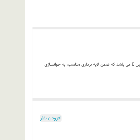
شماره پروانه بهداشتی ساخت: 56/23904- اسکراب جوانساز پوست صورت سوپراستار، حاوی عصاره مریم گلی، روغن آرگان، عصاره آلوئه ورا و ویتامین E می باشد که ضمن لایه برداری مناسب، به جوانسازی
افزودن نظر