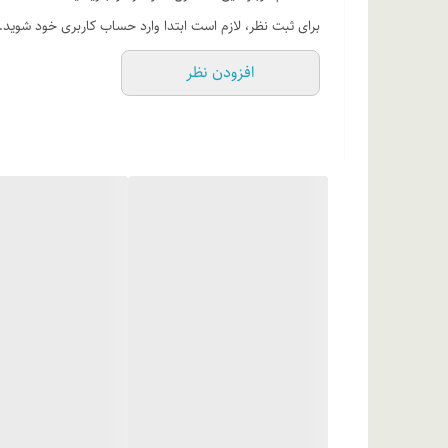
در پوست خشک هفته ای یکبار و در پوست چرب هفته ای دوبا
برای ثبت نظر، لازم است ابتدا وارد حساب کاربری خود شوید.
محصولات ترمیم کننده مانند آبرسان پس از مصرف اسکراب، 
افزودن نظر
ترکیبات
گلیسیرین 99.5%، اسید استئاریک، ستیل الکل، عصا
پارابن، آب دیونیزه