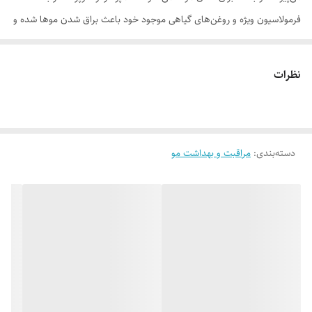
فرمولاسیون ویژه و روغن‌های گیاهی موجود خود باعث براق شدن موها شده و
رو موجب تثبیت رنگ موهای رنگ شده می‌شود.
موارد استفاده
نظرات
محافظ رنگ مو براق کننده موهای مشکی و تیره محافظت از مو در برابر
پرتوهای UV
روش مصرف
دسته‌بندی
:
مراقبت و بهداشت مو
مقداری از شامپو را بر روی موهای خیس خود بریزید و ماساز دهید. بعد از ۳-
۵ دقیقه موها را آبکشی کنید.
ترکیبات
آب دیونیزه، سدیم لوریل اتر سولفات صدفی، سدیم لوریل اتر سولفات،
کوکامیدو پروپیل بتائین، کوکونات فتی اسید دی اتانول آمید، گلیسیرین، روغن
گردو، پلی کواترنیوم 7، سدیم کلراید، بنزوفنون 4، عصاره آمله، اسانس مجاز
آرایشی و بهداشتی، سیتریک اسید، دی سدیم ا د ت آ، متیل کلرو ایزوتیازولینون
و متیل ایزوتیازولینون، رنگ.