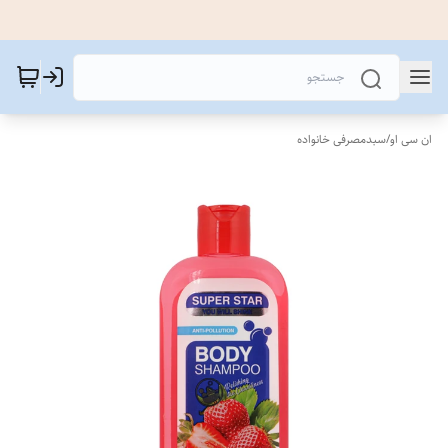
ان سی او
/
سبدمصرفی خانواده