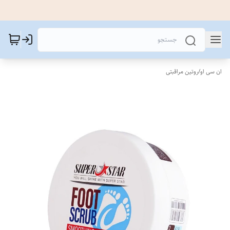
ان سی او
/
روتین مراقبتی