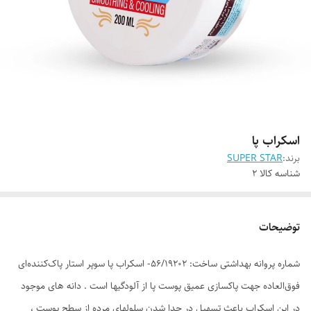
اسکراب پا
برند:
SUPER STAR
شناسه کالا
2
توضیحات
شماره پروانه بهداشتی ساخت: 56/19202- اسکراب پا­ سوپر استار پاک‌کننده‌ای
فوق‌العاده جهت پاکسازی عمیق پوست پا از آلودگی­ها است . دانه ­های موجود
در این اسکراب باعث تسهیل در جدا شدن سلولهای مرده از سطح پوست ،