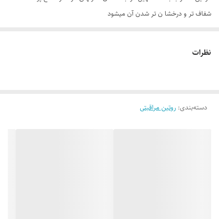
شفاف­ تر و درخشا ن ­تر شدن آن می­شود
موارد استفاده
رفع سلول‌های مرده کف و روی پا از بین بردن پوست ضخیم در ناحیه پا، زانو و
نظرات
قوزک پا رفع آلودگی‌ها و ضدعفونی کردن پوست
روش مصرف
پس از استحمام (که بدلیل نفوذ آب، پوست سفتی خود را از دست داده)، پوست
دسته‌بندی
:
روتین مراقبتی
پا را با میزان مناسبی از اسکراب آغشته کنید. پس از ده دقیقه بصورت دورانی
ماساژ داده و سپس بشویید. برای نتیجه بهتر، بلافاصله از کرم ترک پا
سوپراستار استفاده کنید.
ترکیبات
اسید استئاریک، گلیسیرین، متیل گلوئیت 20، ستئاریل الکل، دایمتیکون پی ای
چی 8، آکریلات کراس پلیمر، گلیسیریل مونو استئارات، بیزواکس، میکرو
کریستالین واکس، آلانتوئین، تالک، منتول، تری اتانول آمین، متیل پارابن،
پروپیل پارابن، اسانس مجاز آرایشی و بهداشتی، آب دیونیزه