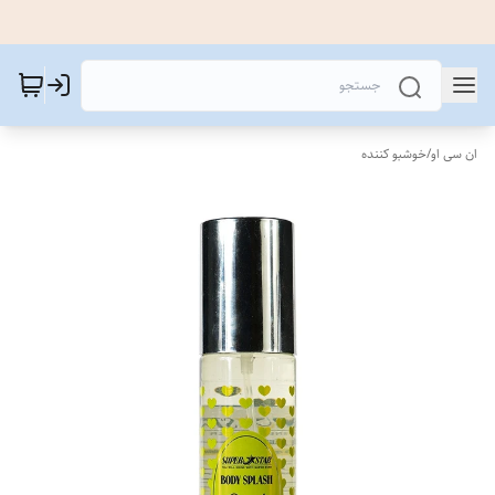
ان سی او
/
خوشبو کننده