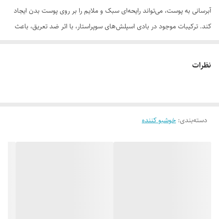
آبرسانی به پوست، می‌تواند رایحه‌ای سبک و ملایم را بر روی پوست بدن ایجاد
کند. ترکیبات موجود در بادی اسپلش‌های سوپراستار، با اثر ضد تعریق، باعث
ایجاد حساسیت نشده و رایحه‌ای ماندگار ایجاد می‌کنند. رایحه بادی اسپلش
زنانه شماره 4 سوپراستار بسیار شبیه به ادکلن weekend burberry است.
نظرات
این عطر رایحه ای خاص، شیرین و برگرفته از انواع گل ها و چوب های معطر
است. نت های بالایی این عطر دوست داشتنی شامل گل میخک، پرتقال
ماندارین و مریم گلی می شود. نت های میانی ویکند باربری از شلیل،سنبل آبی،
دسته‌بندی
:
خوشبو کننده
شکوفه هلو، رز هیپ، ریشه آیریس، سیکلامن قرمز و ریشه بنفشه تشکیل شده
است و در نهایت نت های پایه این عطر نیز شامل مشک، چوب صندل و سرو
می شود.
موارد استفاده
• مناسب انواع پوست • خوشبو کننده پوست • کاهش دهنده تعریق • غیر
روغنی و با پخش رایحه سریع • بااثر آبرسانی
روش مصرف