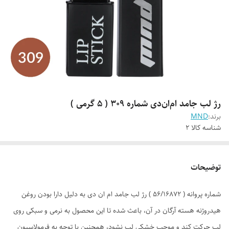
رژ لب جامد ام‌ان‌دی شماره 309 ( 5 گرمی )
برند:
MND
شناسه کالا
2
توضیحات
شماره پروانه ( 56/16872 ) رژ لب جامد ام ان دی به دلیل دارا بودن روغن
هیدروژنه هسته آرگان در آن، باعث شده تا این محصول به نرمی و سبکی روی
لب حرکت کند و موجب خشکی لب نشود، همچنین با توجه به فرمولاسیون