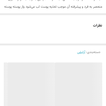
منحصر به فرد و پیشرفته آن موجب تغذیه پوست لب می‌شود واز پوسته پوسته
شده آن جلوگیری می‌کند. وجود موم زنبور عسل در این محصول باعث ایجاد
حالت مخملی روی لب می‌شود که زیبایی آرایش و لب‌های شما را دو چندان
نظرات
میکند.
موارد استفاده
. ماندگاری بالا . پوشش کامل و ایجاد سطح یک دست . بافت نرم و سبک .
دسته‌بندی
:
آرایشی
جلوه مخملی و منسجم . تنوع رنگی بالا . تغذیه پوست لب و جلوگیری از
خشکی و پوسته پوسته شدن آن
روش مصرف
رژلب جامد ام ان دی را وسط لب بالا قرار می‌دهید و با فشار ملایم به سمت
یکی از گوشه‌های لب بالایی بکشید. این کار را برای نیمه دیگر لب بالایی نیز
انجام دهید. این فرآیند را برای لب پایین هم تکرار کنید. از چند مرتبه کشیدن
رژلب بر روی لب تا جای ممکن ممانعت کنید چون می‌تواند باعث غیر
یکنواخت نشستن رژلب بر روی لب و چند رنگ دیده شدن لب‌ها شود. جهت