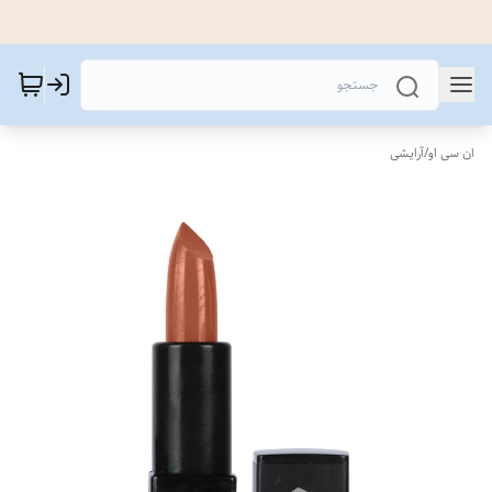
ان سی او
/
آرایشی