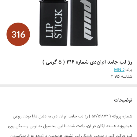
رژ لب جامد ام‌ان‌دی شماره 316 ( 5 گرمی )
برند:
MND
شناسه کالا
2
توضیحات
شماره پروانه ( 56/16872 ) رژ لب جامد ام ان دی به دلیل دارا بودن روغن
هیدروژنه هسته آرگان در آن، باعث شده تا این محصول به نرمی و سبکی روی
لب حرکت کند و موجب خشکی لب نشود، همچنین با توجه به فرمولاسیون