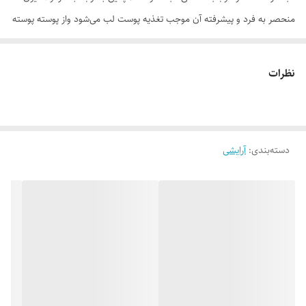
منحصر به فرد و پیشرفته آن موجب تغذیه پوست لب می‌شود واز پوسته پوسته
شده آن جلوگیری می‌کند. وجود موم زنبور عسل در این محصول باعث ایجاد
حالت مخملی روی لب می‌شود که زیبایی آرایش و لب‌های شما را دو چندان
نظرات
میکند.
موارد استفاده
. ماندگاری بالا . پوشش کامل و ایجاد سطح یک دست . بافت نرم و سبک .
دسته‌بندی
:
آرایشی
جلوه مخملی و منسجم . تنوع رنگی بالا . تغذیه پوست لب و جلوگیری از
خشکی و پوسته پوسته شدن آن
روش مصرف
رژلب جامد ام ان دی را وسط لب بالا قرار می‌دهید و با فشار ملایم به سمت
یکی از گوشه‌های لب بالایی بکشید. این کار را برای نیمه دیگر لب بالایی نیز
انجام دهید. این فرآیند را برای لب پایین هم تکرار کنید. از چند مرتبه کشیدن
رژلب بر روی لب تا جای ممکن ممانعت کنید چون می‌تواند باعث غیر
یکنواخت نشستن رژلب بر روی لب و چند رنگ دیده شدن لب‌ها شود. جهت