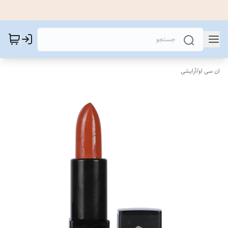
ان سی او
/
آرایشی