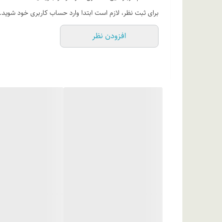
روی لب‌ها می‌توانید از محلول پاک کننده آرایش دو فاز ام‌ان‌د
برای ثبت نظر، لازم است ابتدا وارد حساب کاربری خود شوید.
ترکیبات
افزودن نظر
میکروکریستالین وکس، میکا، ایزواستئاریل ایزواستئارات، روغ 
آن، بنزوِئیک اسید، هگزا-2، 4-دی انونیک اسید و نمک‌های آن)، بونیل هیدروکسی تولوئن، آلومینا، اسانس مجاز آرایشی و بهداشتی (حاوی +/- cl15985، cl42090، cl77491، cl77492، cl77499، cl77891)