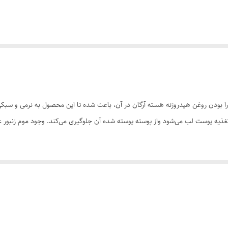
د ام ان دی به دلیل دارا بودن روغن هیدروژنه هسته آرگان در آن، باعث شده تا این محصول ب
تغذیه پوست لب می‌شود واز پوسته پوسته شده آن جلوگیری می‌کند. وجود موم زنبو
 نرم و سبک . جلوه مخملی و منسجم . تنوع رنگی بالا . تغذیه پوست لب و جلوگیری
لایم به سمت یکی از گوشه‌های لب بالایی بکشید. این کار را برای نیمه دیگر لب بالایی
مانعت کنید چون می‌تواند باعث غیر یکنواخت نشستن رژلب بر روی لب و چند رنگ د