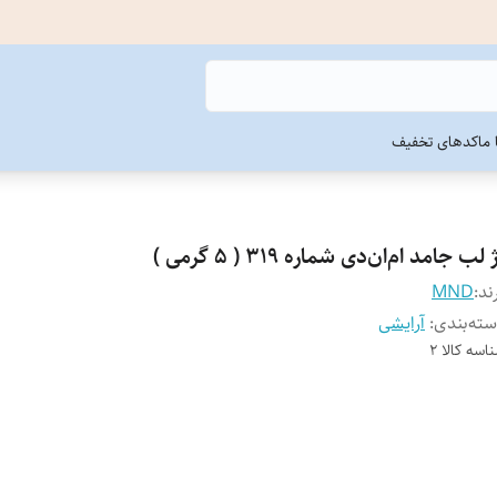
ما
کدهای تخفیف
 لب جامد ام‌ان‌دی شماره 319 ( 5 گرمی )
ند:
MND
ته‌بندی
:
آرایشی
اسه کالا
2